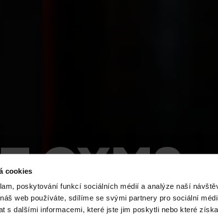
T GYMS
á cookies
klam, poskytování funkcí sociálních médií a analýze naší návšt
A ZÁBŘE
 náš web používáte, sdílíme se svými partnery pro sociální média
 s dalšími informacemi, které jste jim poskytli nebo které získa