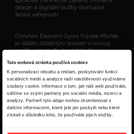
špičkové tréninkové zázemí, moderní
design a digitální služby dostupné
široké veřejnosti.
Otevření Element Gyms Frýdek-Místek
je dalším důležitým krokem v rozvoji
značky, která dlouhodobě cílí na
dostupné, funkční a technologicky
Tato webová stránka používá cookies
propojené fitness prostředí. Nový gym
reaguje na rostoucí poptávku po
K personalizaci obsahu a reklam, poskytování funkcí
kvalitním tréninku v regionu a rozšiřuje
sociálních médií a analýze naší návštěvnosti využíváme
síť Element Gyms v Moravskoslezském
soubory cookie. Informace o tom, jak náš web používáte,
kraji.
sdílíme se svými partnery pro sociální média, inzerci a
analýzy. Partneři tyto údaje mohou zkombinovat s
dalšími informacemi, které jste jim poskytli nebo které
Moderní gym na ploše 1 200 m²
získali v důsledku toho, že používáte jejich služby.
Element Gyms Frýdek-Místek nabídne
promyšlené rozdělení tréninkových