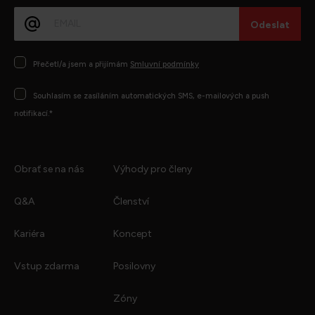
E-
mail
Consentimento
Přečetl/a jsem a přijímám
Smluvní podmínky
Consentimento
Souhlasím se zasíláním automatických SMS, e-mailových a push
notifikací.*
Obrať se na nás
Výhody pro členy
Q&A
Členství
Kariéra
Koncept
Vstup zdarma
Posilovny
Zóny