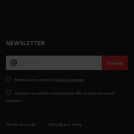
NEWSLETTER
E-
mail
Consentimento
Přečetl/a jsem a přijímám
Smluvní podmínky
Consentimento
Souhlasím se zasíláním automatických SMS, e-mailových a push
notifikací.*
Obrať se na nás
Výhody pro členy